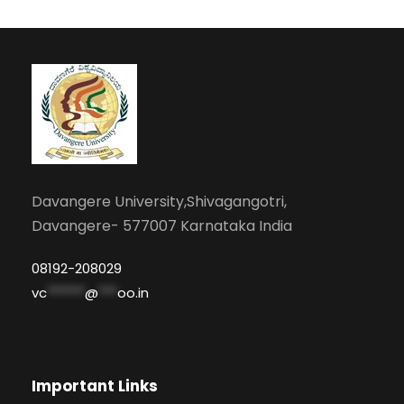
Davangere University,Shivagangotri,
Davangere- 577007 Karnataka India
08192-208029
vc
******
@
***
oo.in
Important Links